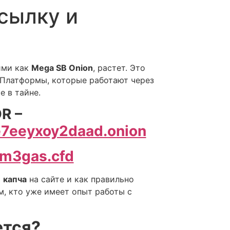
сылку и
ими как
Mega SB Onion
, растет. Это
 Платформы, которые работают через
е в тайне.
R –
7eeyxoy2daad.onion
m3gas.cfd
т
капча
на сайте и как правильно
ем, кто уже имеет опыт работы с
ется?