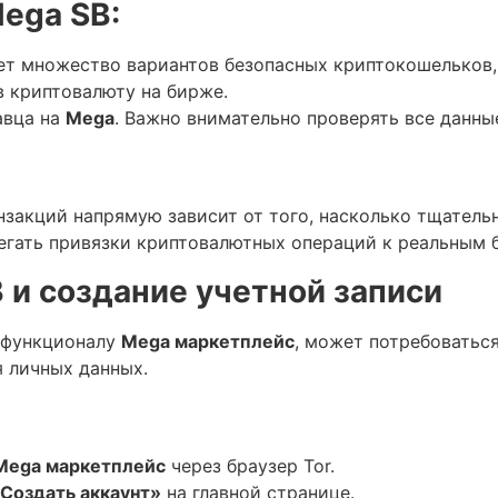
Mega SB:
ет множество вариантов безопасных криптокошельков, т
в криптовалюту на бирже.
авца на
Mega
. Важно внимательно проверять все данные
нзакций напрямую зависит от того, насколько тщатель
егать привязки криптовалютных операций к реальным 
 и создание учетной записи
к функционалу
Mega маркетплейс
, может потребоватьс
я личных данных.
 Mega маркетплейс
через браузер Tor.
Создать аккаунт»
на главной странице.