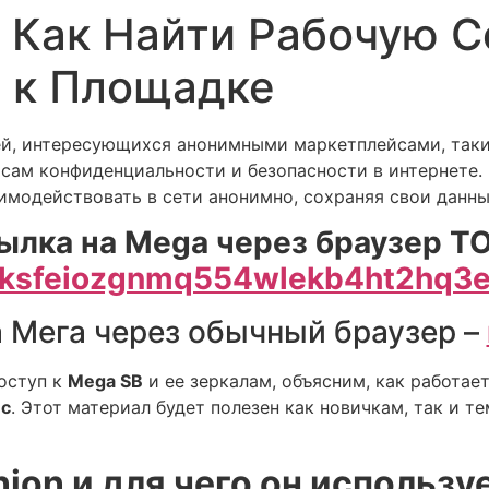
 Как Найти Рабочую С
 к Площадке
ей, интересующихся анонимными маркетплейсами, так
сам конфиденциальности и безопасности в интернете.
имодействовать в сети анонимно, сохраняя свои данны
ылка на Mega через браузер TO
ksfeiozgnmq554wlekb4ht2hq3e
 Мега через обычный браузер –
доступ к
Mega SB
и ее зеркалам, объясним, как работае
йс
. Этот материал будет полезен как новичкам, так и т
ion и для чего он использу