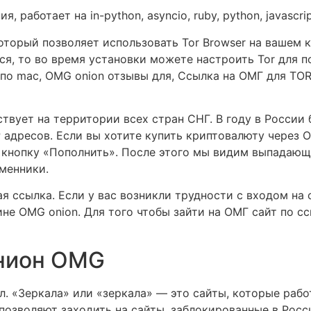
работает на in-python, asyncio, ruby, python, javascript,
оторый позволяет использовать Tor Browser на вашем 
тся, то во время установки можете настроить Tor для 
д по mac, OMG onion отзывы для, Ссылка на ОМГ для T
твует на территории всех стран СНГ. В году в России
 адресов. Если вы хотите купить криптовалюту через О
 кнопку «Пополнить». После этого мы видим выпадающий
менники.
 ссылка. Если у вас возникли трудности с входом на 
не OMG onion. Для того чтобы зайти на ОМГ сайт по сс
онион OMG
. «Зеркала» или «зеркала» — это сайты, которые рабо
позволяют заходить на сайты, заблокированные в Росс