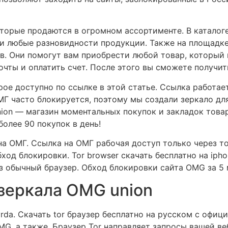
торые продаются в огромном ассортименте. В каталог
ки любые разновидности продукции. Также на площадк
в. Они помогут вам приобрести любой товар, который в
очты и оплатить счет. После этого вы сможете получит
рое доступно по ссылке в этой статье. Ссылка работае
МГ часто блокируется, поэтому мы создали зеркало дл
ion — магазин моментальных покупок и закладок това
олее 90 покупок в день!
а ОМГ. Ссылка на ОМГ рабочая доступ только через то
од блокировки. Tor browser скачать бесплатно на iph
ез обычный браузер. Обход блокировки сайта OMG за 5 
 зеркала OMG union
hyrda. Скачать tor браузер бесплатно на русском с офи
G, а также. Браузер Tor направляет запросы вашей ве