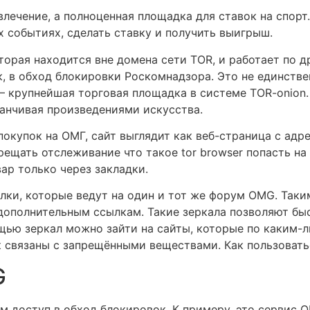
влечение, а полноценная площадка для ставок на спорт
 событиях, сделать ставку и получить выигрыш.
оторая находится вне домена сети TOR, и работает по 
к, в обход блокировки Роскомнадзора. Это не единств
 крупнейшая торговая площадка в системе ТОR-onion. 
канчивая произведениями искусства.
окупок на ОМГ, сайт выглядит как веб-страница с адре
рещать отслеживание что такое tor browser попасть на
вар только через закладки.
лки, которые ведут на один и тот же форум OMG. Таки
 дополнительным ссылкам. Такие зеркала позволяют бы
щью зеркал можно зайти на сайты, которые по каким-л
к связаны с запрещёнными веществами. Как пользоват
G
ям доступ в обход блокировок. К примеру, это сервис 