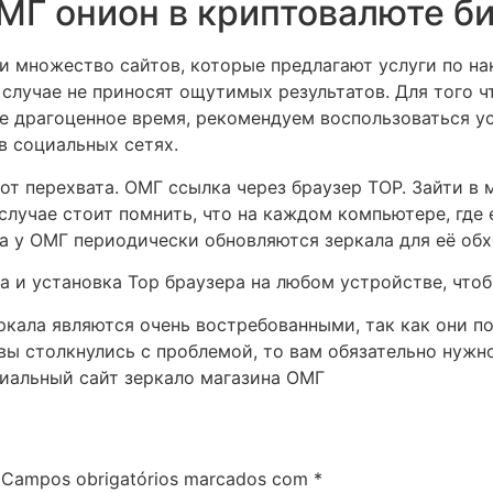
МГ онион в криптовалюте б
 множество сайтов, которые предлагают услуги по нак
м случае не приносят ощутимых результатов. Для того 
ое драгоценное время, рекомендуем воспользоваться у
в социальных сетях.
т перехвата. ОМГ ссылка через браузер ТОР. Зайти в 
 случае стоит помнить, что на каждом компьютере, где 
са у ОМГ периодически обновляются зеркала для её обх
а и установка Тор браузера на любом устройстве, что
ркала являются очень востребованными, так как они п
 вы столкнулись с проблемой, то вам обязательно нужно
циальный сайт зеркало магазина ОМГ
Campos obrigatórios marcados com
*