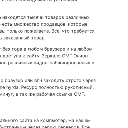
е находятся тысячи товаров различных
е есть множество продавцов, которые
ы только пожелаете. Все, что требуется
ь заказанный товар.
т без тора в любом браузере и на любом
я доступа к сайту. Зеркало ОМГ Онион —
ров различных видов, заблокированных в
р браузер или впн заходить строго через
one hyrda. Ресурс полностью рукописный,
минут, а так же рабочая ссылка ОМГ.
циального сайта на компьютер, На нашем
б-страницы через серию серверов. Все,