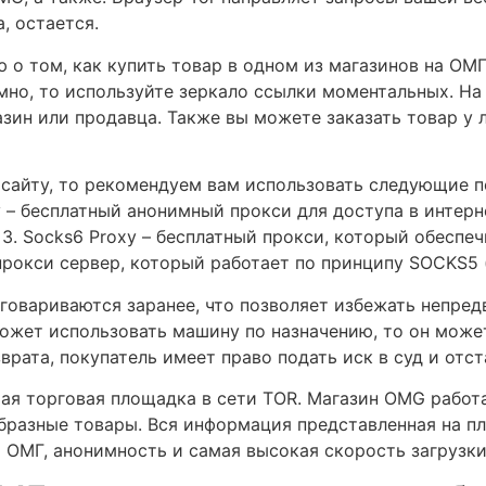
, остается.
о том, как купить товар в одном из магазинов на ОМГ.
имно, то используйте зеркало ссылки моментальных. Н
ин или продавца. Также вы можете заказать товар у л
 сайту, то рекомендуем вам использовать следующие 
xy – бесплатный анонимный прокси для доступа в интерн
 3. Socks6 Proxy – бесплатный прокси, который обеспе
прокси сервер, который работает по принципу SOCKS5 (s
говариваются заранее, что позволяет избежать непред
ожет использовать машину по назначению, то он может
врата, покупатель имеет право подать иск в суд и отс
я торговая площадка в сети TOR. Магазин OMG работа
бразные товары. Вся информация представленная на п
а ОМГ, анонимность и самая высокая скорость загрузки