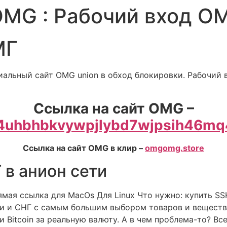
OMG : Рабочий вход О
МГ
альный сайт OMG union в обход блокировки. Рабочий 
Ссылка на сайт OMG –
uhbhbkvywpjlybd7wjpsih46mq4
Ссылка на сайт OMG в клир –
omgomg.store
 в анион сети
ая ссылка для MacOs Для Linux Что нужно: купить SS
ии и СНГ с самым большим выбором товаров и веществ.
Bitcoin за реальную валюту. А в чем проблема-то? Все