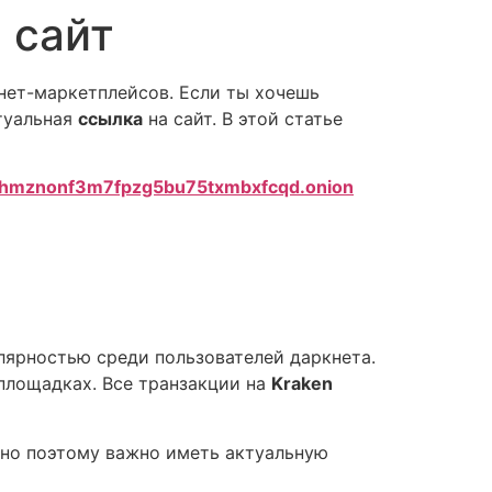
 сайт
нет-маркетплейсов. Если ты хочешь
туальная
ссылка
на сайт. В этой статье
6hmznonf3m7fpzg5bu75txmbxfcqd.onion
лярностью среди пользователей даркнета.
площадках. Все транзакции на
Kraken
но поэтому важно иметь актуальную